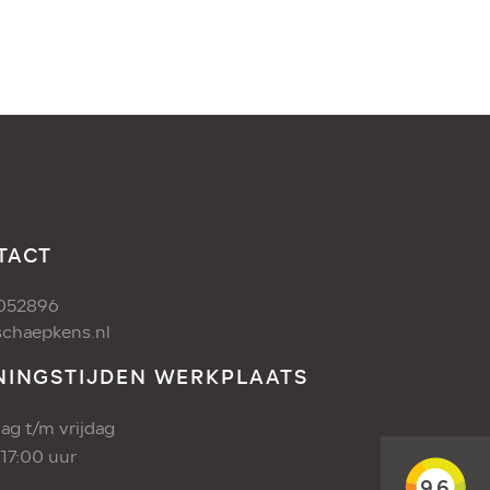
TACT
052896
chaepkens.nl
NINGSTIJDEN WERKPLAATS
g t/m vrijdag
 17:00 uur