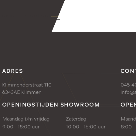
nbod
+Contact
ADRES
CON
Klimmenderstraat 110
045-4
6343AE Klimmen
info@s
OPENINGSTIJDEN SHOWROOM
OPE
Maandag t/m vrijdag
Zaterdag
Maanda
9:00 - 18:00 uur
10:00 - 16:00 uur
8:00 -