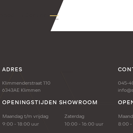
nbod
+Contact
ADRES
CON
Klimmenderstraat 110
045-4
6343AE Klimmen
info@s
OPENINGSTIJDEN SHOWROOM
OPE
Maandag t/m vrijdag
Zaterdag
Maanda
9:00 - 18:00 uur
10:00 - 16:00 uur
8:00 -