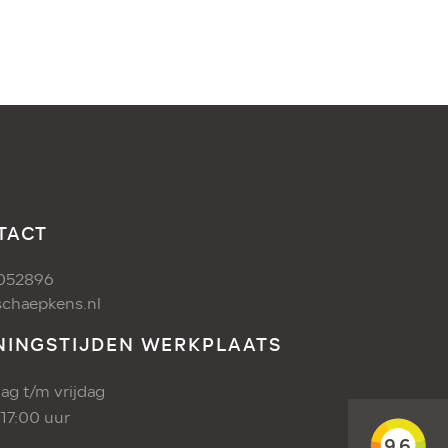
TACT
052896
chaepkens.nl
NINGSTIJDEN WERKPLAATS
g t/m vrijdag
 17:00 uur