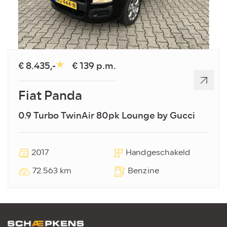
€ 8.435,-
€ 139 p.m.
Fiat Panda
0.9 Turbo TwinAir 80pk Lounge by Gucci
2017
Handgeschakeld
72.563 km
Benzine