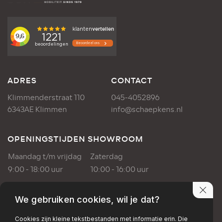
ADRES
CONTACT
Klimmenderstraat 110
045-4052896
6343AE Klimmen
info@schaepkens.nl
OPENINGSTIJDEN SHOWROOM
Maandag t/m vrijdag
Zaterdag
9:00 - 18:00 uur
10:00 - 16:00 uur
OPENINGSTIJDEN WERKPLAATS
We gebruiken cookies, wil je dat?
Maandag t/m vrijdag
Cookies zijn kleine tekstbestanden met informatie erin. Die