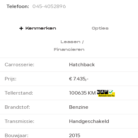
Telefoon:
T
045-4052896
Kenmerken
Opties
Leasen /
Financieren
Carrosserie:
Hatchback
Prijs:
€ 7.435,-
Tellerstand:
100635 KM
Brandstof:
Benzine
Transmissie:
Handgeschakeld
Bouwjaar:
2015