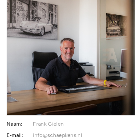
Naam:
Frank Gielen
E-mail:
E
info@schaepkens.nl