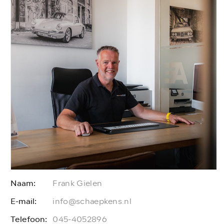
Naam:
Frank Gielen
E-mail:
E
info@schaepkens.nl
Telefoon:
T
045-4052896