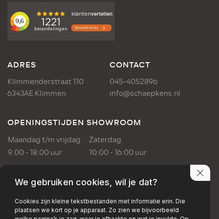
ADRES
CONTACT
Klimmenderstraat 110
045-4052896
6343AE Klimmen
info@schaepkens.nl
OPENINGSTIJDEN SHOWROOM
Maandag t/m vrijdag
Zaterdag
9:00 - 18:00 uur
10:00 - 16:00 uur
OPENINGSTIJDEN WERKPLAATS
We gebruiken cookies, wil je dat?
Maandag t/m vrijdag
Cookies zijn kleine tekstbestanden met informatie erin. Die
plaatsen we kort op je apparaat. Zo zien we bijvoorbeeld
8:00 - 17:00 uur
welke pagina’s je zag, waar je afhaakte en wat je invulde. Op