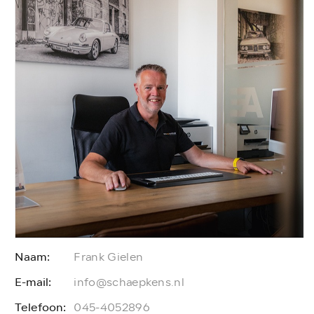
Naam:
Frank Gielen
E-mail:
E
info@schaepkens.nl
Telefoon:
T
045-4052896