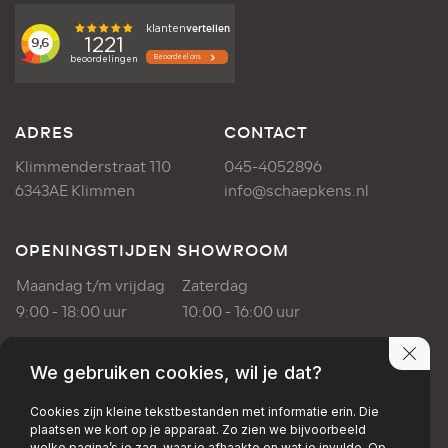
ADRES
CONTACT
Klimmenderstraat 110
045-4052896
6343AE Klimmen
info@schaepkens.nl
OPENINGSTIJDEN SHOWROOM
Maandag t/m vrijdag
Zaterdag
9:00 - 18:00 uur
10:00 - 16:00 uur
OPENINGSTIJDEN WERKPLAATS
We gebruiken cookies, wil je dat?
Maandag t/m vrijdag
Cookies zijn kleine tekstbestanden met informatie erin. Die
plaatsen we kort op je apparaat. Zo zien we bijvoorbeeld
8:00 - 17:00 uur
welke pagina’s je zag, waar je afhaakte en wat je invulde. Op