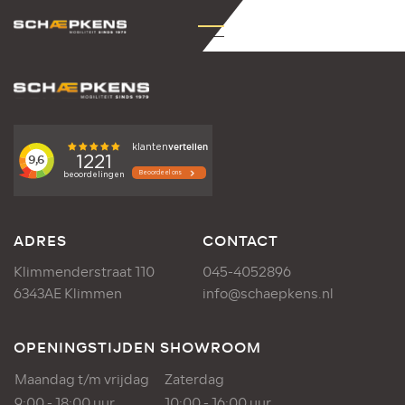
ADRES
CONTACT
Klimmenderstraat 110
045-4052896
6343AE Klimmen
info@schaepkens.nl
OPENINGSTIJDEN SHOWROOM
Maandag t/m vrijdag
Zaterdag
9:00 - 18:00 uur
10:00 - 16:00 uur