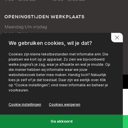
OPENINGSTIJDEN WERKPLAATS
Maandag t/m vrijdag
8:00 - 17:00 uur
We gebruiken cookies, wil je dat?
PRIVACY POLICY
DISCLAIMER
Cookies zijn kleine tekstbestanden met informatie erin. Die
plaatsen we kort op je apparaat. Zo zien we bijvoorbeeld
+EMAIL
+FACEBOOK
+INSTAGRAM
welke pagina’s je zag, waar je afhaakte en wat je invulde. Op
die manier hebben wij informatie waar we jouw
websitebezoek beter mee maken. Handig toch? Natuurlijk
kies je zelf of je dat toestaat. Daar zijn we eerlijk over. Klik
op “Cookie instellingen”, vind meer informatie en beheer je
voorkeuren.
Cookie instellingen
Cookies weigeren
Ga akkoord