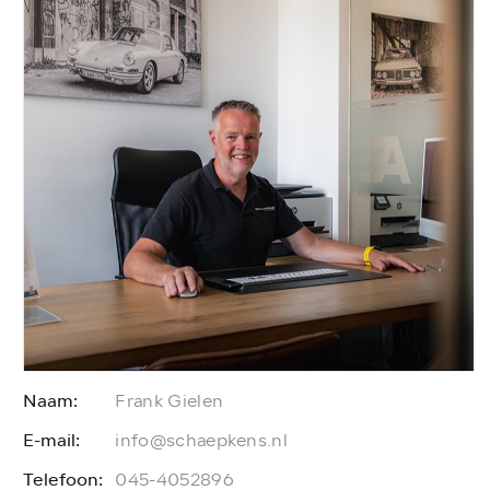
Naam:
Frank Gielen
E-mail:
E
info@schaepkens.nl
Telefoon:
T
045-4052896