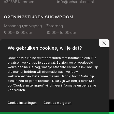
6343AE Klimmen
info@schaepkens.nl
OPENINGSTIJDEN SHOWROOM
Maandag t/m vrijdag
Zaterdag
9:00 - 18:00 uur
10:00 - 16:00 uur
OPENINGSTIJDEN WERKPLAATS
We gebruiken cookies, wil je dat?
Maandag t/m vrijdag
Cookies zijn kleine tekstbestanden met informatie erin. Die
plaatsen we kort op je apparaat. Zo zien we bijvoorbeeld
8:00 - 17:00 uur
welke pagina’s je zag, waar je afhaakte en wat je invulde. Op
die manier hebben wij informatie waar we jouw
websitebezoek beter mee maken. Handig toch? Natuurlijk
PRIVACY POLICY
DISCLAIMER
kies je zelf of je dat toestaat. Daar zijn we eerlijk over. Klik
op “Cookie instellingen”, vind meer informatie en beheer je
+EMAIL
+FACEBOOK
+INSTAGRAM
voorkeuren.
Cookie instellingen
Cookies weigeren