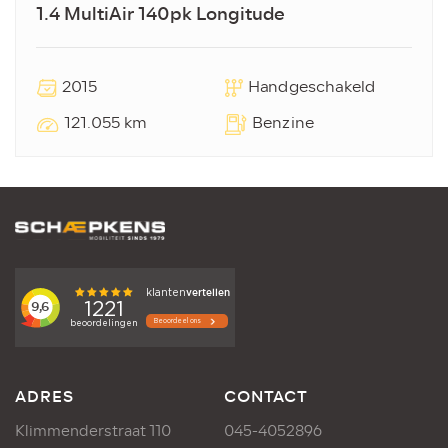
1.4 MultiAir 140pk Longitude
2015
Handgeschakeld
121.055 km
Benzine
ADRES
CONTACT
Klimmenderstraat 110
045-4052896