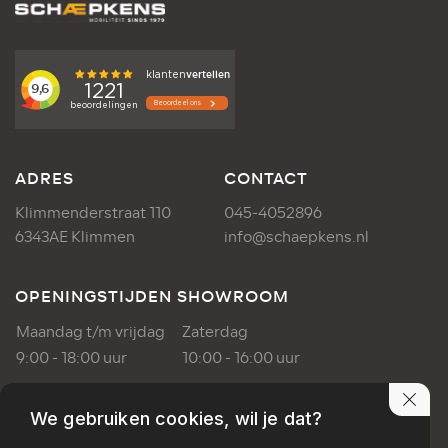
ADRES
CONTACT
Klimmenderstraat 110
045-4052896
6343AE Klimmen
info@schaepkens.nl
OPENINGSTIJDEN SHOWROOM
Maandag t/m vrijdag
Zaterdag
9:00 - 18:00 uur
10:00 - 16:00 uur
OPENINGSTIJDEN WERKPLAATS
We gebruiken cookies, wil je dat?