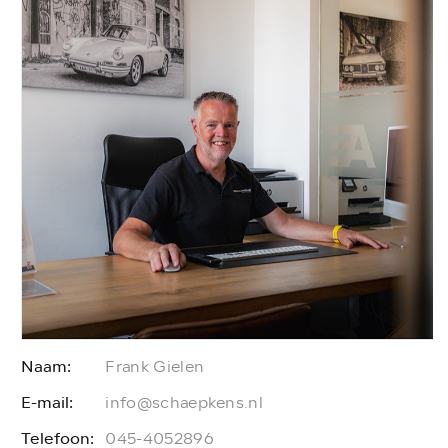
Naam:
Frank Gielen
E-mail:
E
info@schaepkens.nl
Telefoon:
T
045-4052896