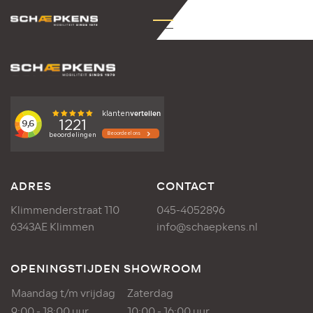
ADRES
CONTACT
Klimmenderstraat 110
045-4052896
6343AE Klimmen
info@schaepkens.nl
OPENINGSTIJDEN SHOWROOM
Maandag t/m vrijdag
Zaterdag
9:00 - 18:00 uur
10:00 - 16:00 uur