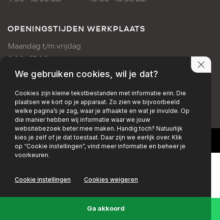
OPENINGSTIJDEN WERKPLAATS
Maandag t/m vrijdag
8:00 - 17:00 uur
We gebruiken cookies, wil je dat?
PRIVACY POLICY
DISCLAIMER
Cookies zijn kleine tekstbestanden met informatie erin. Die
plaatsen we kort op je apparaat. Zo zien we bijvoorbeeld
+EMAIL
+FACEBOOK
+INSTAGRAM
welke pagina’s je zag, waar je afhaakte en wat je invulde. Op
die manier hebben wij informatie waar we jouw
websitebezoek beter mee maken. Handig toch? Natuurlijk
kies je zelf of je dat toestaat. Daar zijn we eerlijk over. Klik
op “Cookie instellingen”, vind meer informatie en beheer je
voorkeuren.
Cookie instellingen
Cookies weigeren
Ga akkoord