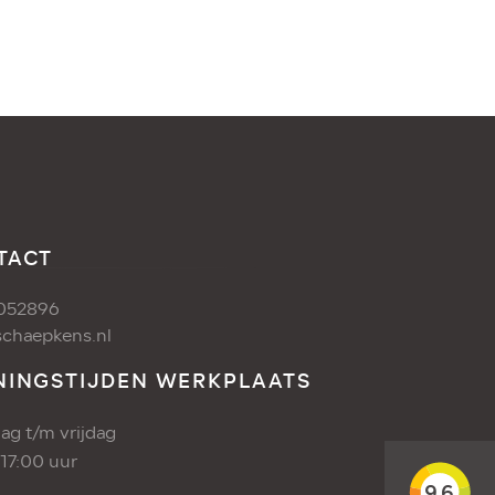
TACT
052896
chaepkens.nl
NINGSTIJDEN WERKPLAATS
g t/m vrijdag
 17:00 uur