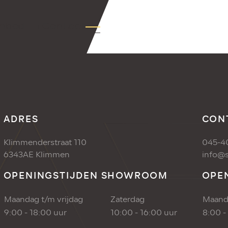
nbod
+Contact
ADRES
CON
Klimmenderstraat 110
045-4
6343AE Klimmen
info@s
OPENINGSTIJDEN SHOWROOM
OPE
Maandag t/m vrijdag
Zaterdag
Maanda
9:00 - 18:00 uur
10:00 - 16:00 uur
8:00 -