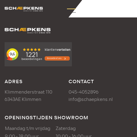
ADRES
CONTACT
Klimmenderstraat 110
045-4052896
6343AE Klimmen
info@schaepkens.nl
OPENINGSTIJDEN SHOWROOM
Maandag t/m vrijdag
Zaterdag
9:00 - 18:00 uur
10:00 - 16:00 uur