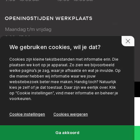
OPENINGSTIJDEN WERKPLAATS
Maandag t/m vrijdag
8:00 - 17:00 uur
We gebruiken cookies, wil je dat?
PRIVACY POLICY
DISCLAIMER
Cookies zijn kleine tekstbestanden met informatie erin. Die
plaatsen we kort op je apparaat. Zo zien we bijvoorbeeld
+EMAIL
+FACEBOOK
+INSTAGRAM
welke pagina’s je zag, waar je afhaakte en wat je invulde. Op
die manier hebben wij informatie waar we jouw
websitebezoek beter mee maken. Handig toch? Natuurlijk
kies je zelf of je dat toestaat. Daar zijn we eerlijk over. Klik
op “Cookie instellingen”, vind meer informatie en beheer je
voorkeuren.
Cookie instellingen
Cookies weigeren
Ga akkoord