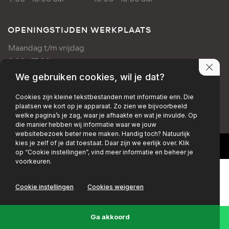
OPENINGSTIJDEN WERKPLAATS
Maandag t/m vrijdag
8:00 - 17:00 uur
We gebruiken cookies, wil je dat?
PRIVACY POLICY
DISCLAIMER
Cookies zijn kleine tekstbestanden met informatie erin. Die
plaatsen we kort op je apparaat. Zo zien we bijvoorbeeld
+EMAIL
+FACEBOOK
+INSTAGRAM
welke pagina’s je zag, waar je afhaakte en wat je invulde. Op
die manier hebben wij informatie waar we jouw
websitebezoek beter mee maken. Handig toch? Natuurlijk
kies je zelf of je dat toestaat. Daar zijn we eerlijk over. Klik
op “Cookie instellingen”, vind meer informatie en beheer je
voorkeuren.
Cookie instellingen
Cookies weigeren
Ga akkoord