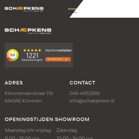
ADRES
CONTACT
Klimmenderstraat 110
045-4052896
6343AE Klimmen
info@schaepkens.nl
OPENINGSTIJDEN SHOWROOM
Maandag t/m vrijdag
Zaterdag
9:00 - 18:00 uur
10:00 - 16:00 uur