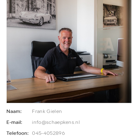
Naam:
Frank Gielen
E-mail:
E
info@schaepkens.nl
Telefoon:
T
045-4052896