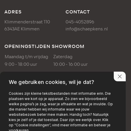
ADRES
CONTACT
Klimmenderstraat 110
045-4052896
6343AE Klimmen
info@schaepkens.nl
OPENINGSTIJDEN SHOWROOM
Maandag t/m vrijdag
Zaterdag
9:00 - 18:00 uur
10:00 - 16:00 uur
OPENINGSTIJDEN WERKPLAATS
We gebruiken cookies, wil je dat?
Maandag t/m vrijdag
Cookies zijn kleine tekstbestanden met informatie erin. Die
plaatsen we kort op je apparaat. Zo zien we bijvoorbeeld
8:00 - 17:00 uur
welke pagina’s je zag, waar je afhaakte en wat je invulde. Op
die manier hebben wij informatie waar we jouw
websitebezoek beter mee maken. Handig toch? Natuurlijk
PRIVACY POLICY
DISCLAIMER
kies je zelf of je dat toestaat. Daar zijn we eerlijk over. Klik
op “Cookie instellingen”, vind meer informatie en beheer je
+EMAIL
+FACEBOOK
+INSTAGRAM
voorkeuren.