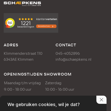
ADRES
CONTACT
Klimmenderstraat 110
045-4052896
6343AE Klimmen
info@schaepkens.nl
OPENINGSTIJDEN SHOWROOM
Maandag t/m vrijdag
Zaterdag
9:00 - 18:00 uur
10:00 - 16:00 uur
OPENINGSTIJDEN WERKPLAATS
We gebruiken cookies, wil je dat?