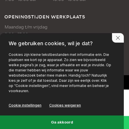
OPENINGSTIJDEN WERKPLAATS
Maandag t/m vrijdag
8:00 - 17:00 uur
We gebruiken cookies, wil je dat?
PRIVACY POLICY
DISCLAIMER
Cookies zijn kleine tekstbestanden met informatie erin. Die
plaatsen we kort op je apparaat. Zo zien we bijvoorbeeld
+EMAIL
+FACEBOOK
+INSTAGRAM
welke pagina’s je zag, waar je afhaakte en wat je invulde. Op
die manier hebben wij informatie waar we jouw
websitebezoek beter mee maken. Handig toch? Natuurlijk
kies je zelf of je dat toestaat. Daar zijn we eerlijk over. Klik
op “Cookie instellingen”, vind meer informatie en beheer je
voorkeuren.
Cookie instellingen
Cookies weigeren
Ga akkoord