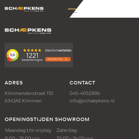
ADRES
CONTACT
Klimmenderstraat 110
045-4052896
6343AE Klimmen
info@schaepkens.nl
OPENINGSTIJDEN SHOWROOM
Maandag t/m vrijdag
Zaterdag
9:00 - 18:00 uur
10:00 - 16:00 uur