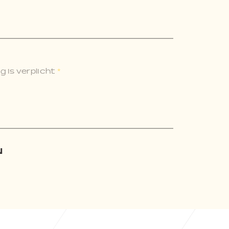
 is verplicht
*
N