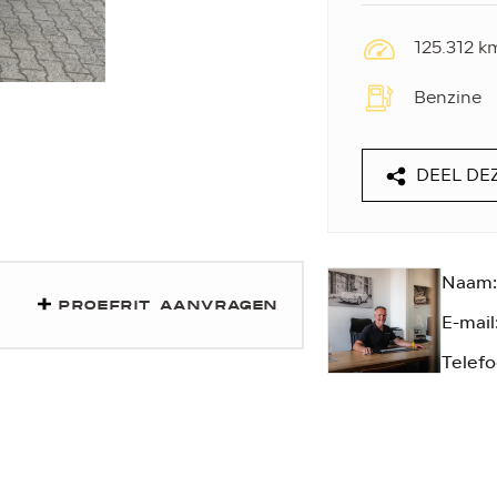
125.312 k
Benzine
DEEL DE
Naam:
PROEFRIT AANVRAGEN
E-mail
Telefo