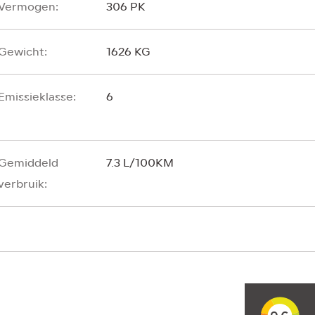
Vermogen:
306 PK
Gewicht:
1626 KG
Emissieklasse:
6
Gemiddeld
7.3 L/100KM
verbruik: