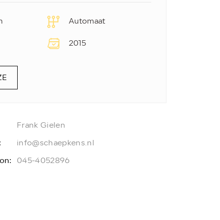
m
Automaat
2015
ZE
Frank Gielen
:
info@schaepkens.nl
on:
045-4052896