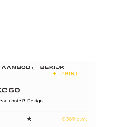
K AANBOD
BEKIJK
PRINT
XC60
eartronic R-Design
€ 369 p.m.