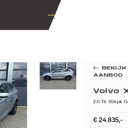
nbod
+Contact
BEKIJ
AANBOD
Volvo 
2.0 T6 306pk G
€ 24.835,-