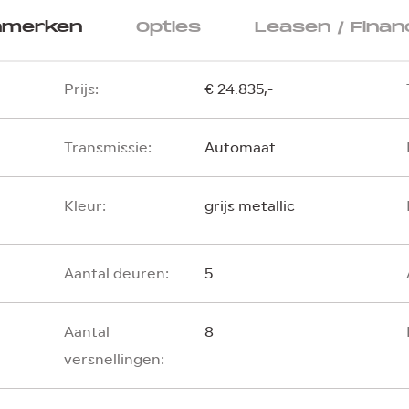
nmerken
Opties
Leasen / Finan
Prijs:
€ 24.835,-
Transmissie:
Automaat
Kleur:
grijs metallic
Aantal deuren:
5
Aantal
8
versnellingen: