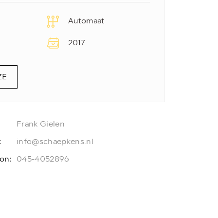
Automaat
2017
ZE
Frank Gielen
:
info@schaepkens.nl
on:
045-4052896