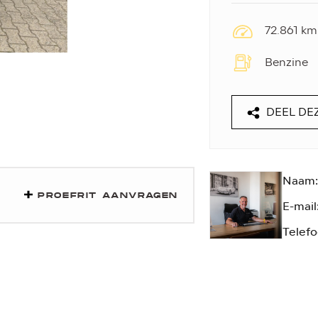
72.861 km
Benzine
DEEL DE
Naam:
PROEFRIT AANVRAGEN
E-mail
Telefo