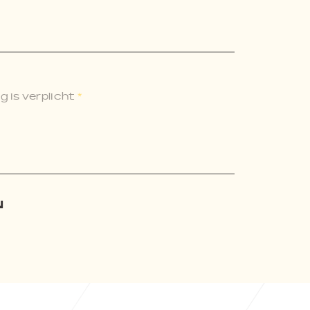
 is verplicht
*
N