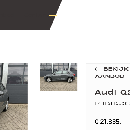
nbod
+Contact
BEKIJ
AANBOD
Audi Q
1.4 TFSI 150pk
€ 21.835,-