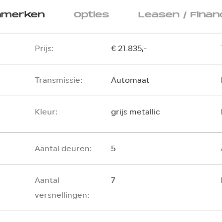
nmerken
Opties
Leasen / Finan
Prijs:
€ 21.835,-
Transmissie:
Automaat
Kleur:
grijs metallic
Aantal deuren:
5
Aantal
7
versnellingen: