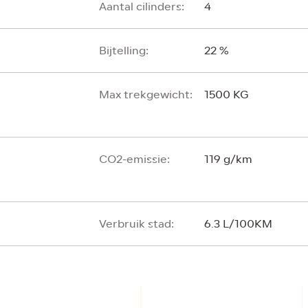
Aantal cilinders:
4
Bijtelling:
22 %
Max trekgewicht:
1500 KG
CO2-emissie:
119 g/km
Verbruik stad:
6.3 L/100KM