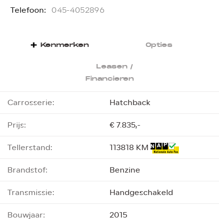
Telefoon:
T
045-4052896
Kenmerken
Opties
Leasen /
Financieren
Carrosserie:
Hatchback
Prijs:
€ 7.835,-
Tellerstand:
113818 KM
Brandstof:
Benzine
Transmissie:
Handgeschakeld
Bouwjaar:
2015