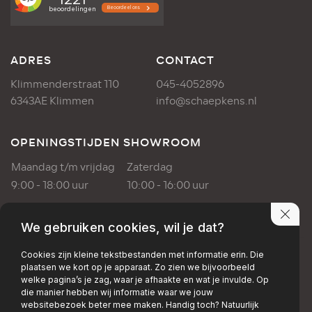
ADRES
CONTACT
Klimmenderstraat 110
045-4052896
6343AE Klimmen
info@schaepkens.nl
OPENINGSTIJDEN SHOWROOM
Maandag t/m vrijdag
Zaterdag
9:00 - 18:00 uur
10:00 - 16:00 uur
OPENINGSTIJDEN WERKPLAATS
We gebruiken cookies, wil je dat?
Maandag t/m vrijdag
Cookies zijn kleine tekstbestanden met informatie erin. Die
plaatsen we kort op je apparaat. Zo zien we bijvoorbeeld
8:00 - 17:00 uur
welke pagina’s je zag, waar je afhaakte en wat je invulde. Op
die manier hebben wij informatie waar we jouw
websitebezoek beter mee maken. Handig toch? Natuurlijk
PRIVACY POLICY
DISCLAIMER