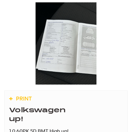
PRINT
Volkswagen
up!
1.0 60PK 5D BMT High up!