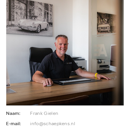
Naam:
Frank Gielen
E-mail:
E
info@schaepkens.nl