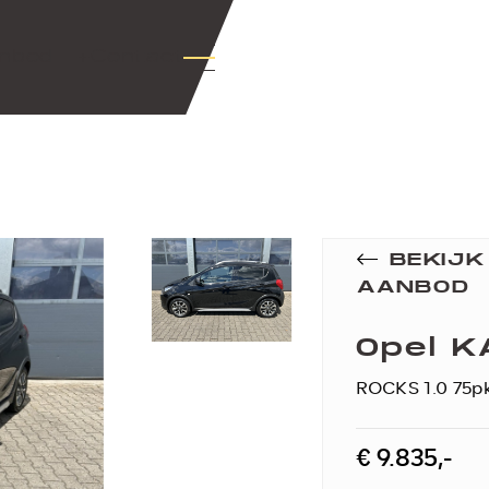
nbod
+Contact
BEKIJ
AANBOD
Opel K
ROCKS 1.0 75pk
€ 9.835,-