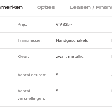
nmerken
Opties
Leasen / Finan
Prijs:
€ 9.835,-
Transmissie:
Handgeschakeld
Kleur:
zwart metallic
Aantal deuren:
5
Aantal
5
versnellingen: