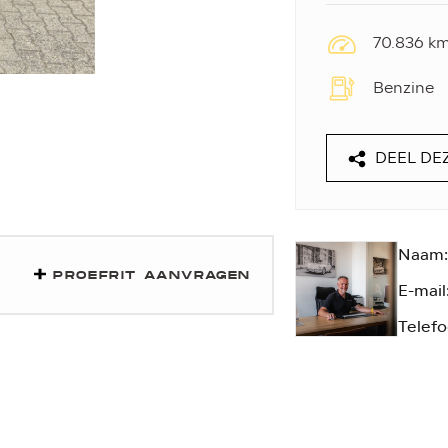
70.836 k
Benzine
DEEL DE
Naam:
PROEFRIT AANVRAGEN
E-mail
Telefo