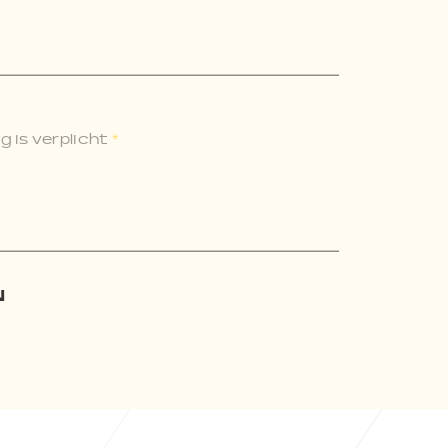
 is verplicht
*
N