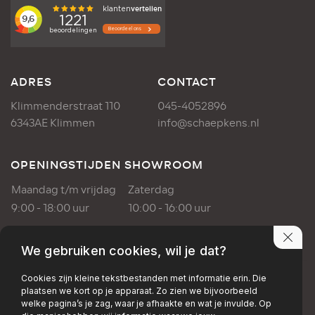
ADRES
CONTACT
Klimmenderstraat 110
045-4052896
6343AE Klimmen
info@schaepkens.nl
OPENINGSTIJDEN SHOWROOM
Maandag t/m vrijdag
Zaterdag
9:00 - 18:00 uur
10:00 - 16:00 uur
OPENINGSTIJDEN WERKPLAATS
We gebruiken cookies, wil je dat?
Maandag t/m vrijdag
Cookies zijn kleine tekstbestanden met informatie erin. Die
plaatsen we kort op je apparaat. Zo zien we bijvoorbeeld
8:00 - 17:00 uur
welke pagina’s je zag, waar je afhaakte en wat je invulde. Op