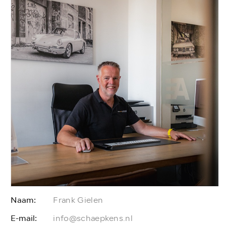
Naam:
Frank Gielen
E-mail:
E
info@schaepkens.nl