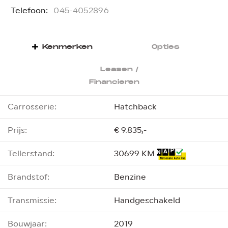
Telefoon:
T
045-4052896
Kenmerken
Opties
Leasen /
Financieren
Carrosserie:
Hatchback
Prijs:
€ 9.835,-
Tellerstand:
30699 KM
Brandstof:
Benzine
Transmissie:
Handgeschakeld
Bouwjaar:
2019