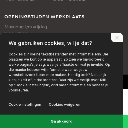
OPENINGSTIJDEN WERKPLAATS
Maandag t/m vrijdag
8:00 - 17:00 uur
We gebruiken cookies, wil je dat?
PRIVACY POLICY
DISCLAIMER
Cookies zijn kleine tekstbestanden met informatie erin. Die
plaatsen we kort op je apparaat. Zo zien we bijvoorbeeld
+EMAIL
+FACEBOOK
+INSTAGRAM
welke pagina’s je zag, waar je afhaakte en wat je invulde. Op
die manier hebben wij informatie waar we jouw
websitebezoek beter mee maken. Handig toch? Natuurlijk
kies je zelf of je dat toestaat. Daar zijn we eerlijk over. Klik
op “Cookie instellingen”, vind meer informatie en beheer je
voorkeuren.
Cookie instellingen
Cookies weigeren
Ga akkoord