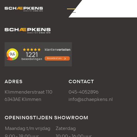
ADRES
CONTACT
Klimmenderstraat 110
045-4052896
6343AE Klimmen
info@schaepkens.nl
OPENINGSTIJDEN SHOWROOM
Maandag t/m vrijdag
Zaterdag
9:00 - 18:00 uur
10:00 - 16:00 uur