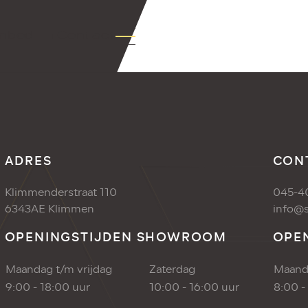
nbod
+Contact
ADRES
CON
Klimmenderstraat 110
045-4
6343AE Klimmen
info@s
OPENINGSTIJDEN SHOWROOM
OPE
Maandag t/m vrijdag
Zaterdag
Maanda
9:00 - 18:00 uur
10:00 - 16:00 uur
8:00 -