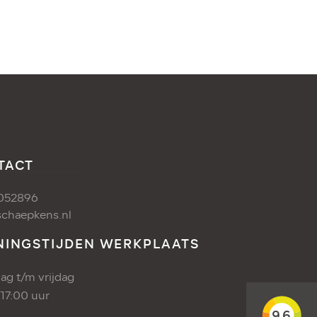
TACT
052896
chaepkens.nl
NINGSTIJDEN WERKPLAATS
g t/m vrijdag
 17:00 uur