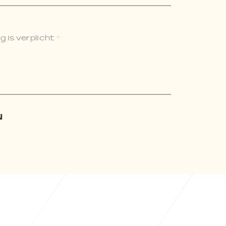
 is verplicht
*
N