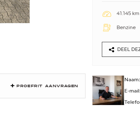
41.145 km
Benzine
DEEL DE
Naam:
PROEFRIT AANVRAGEN
E-mail
Telefo