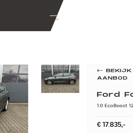
nbod
+Contact
BEKIJ
AANBOD
Ford F
1.0 EcoBoost 1
€ 17.835,-