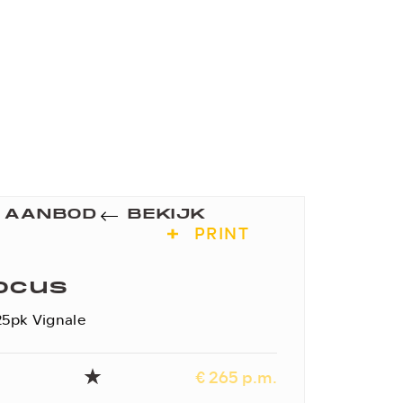
K AANBOD
BEKIJK
PRINT
ocus
25pk Vignale
€ 265 p.m.