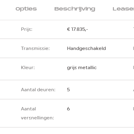
Opties
Beschrijving
Leasen
Prijs:
€ 17.835,-
Transmissie:
Handgeschakeld
Kleur:
grijs metallic
Aantal deuren:
5
Aantal
6
versnellingen: