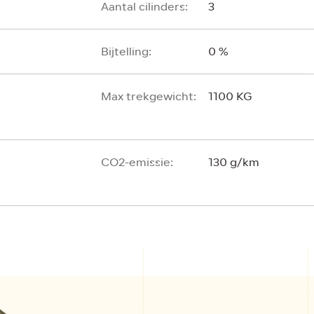
Aantal cilinders:
3
Bijtelling:
0 %
Max trekgewicht:
1100 KG
CO2-emissie:
130 g/km