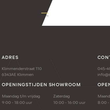
nbod
+Contact
ADRES
CON
Klimmenderstraat 110
045-4
6343AE Klimmen
info@s
OPENINGSTIJDEN SHOWROOM
OPE
Maandag t/m vrijdag
Zaterdag
Maanda
9:00 - 18:00 uur
10:00 - 16:00 uur
8:00 -