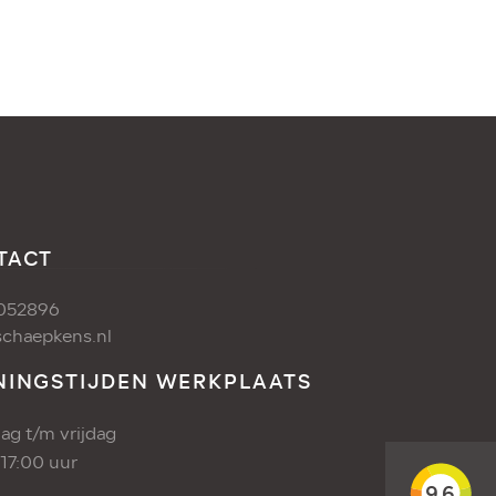
TACT
052896
chaepkens.nl
NINGSTIJDEN WERKPLAATS
g t/m vrijdag
 17:00 uur