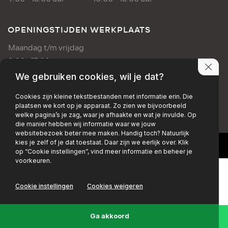
OPENINGSTIJDEN WERKPLAATS
Maandag t/m vrijdag
8:00 - 17:00 uur
We gebruiken cookies, wil je dat?
PRIVACY POLICY
DISCLAIMER
Cookies zijn kleine tekstbestanden met informatie erin. Die
plaatsen we kort op je apparaat. Zo zien we bijvoorbeeld
+EMAIL
+FACEBOOK
+INSTAGRAM
welke pagina’s je zag, waar je afhaakte en wat je invulde. Op
die manier hebben wij informatie waar we jouw
websitebezoek beter mee maken. Handig toch? Natuurlijk
kies je zelf of je dat toestaat. Daar zijn we eerlijk over. Klik
op “Cookie instellingen”, vind meer informatie en beheer je
voorkeuren.
Cookie instellingen
Cookies weigeren
Ga akkoord