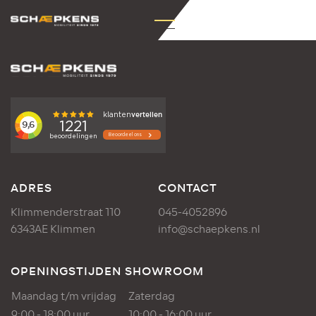
ADRES
CONTACT
Klimmenderstraat 110
045-4052896
6343AE Klimmen
info@schaepkens.nl
OPENINGSTIJDEN SHOWROOM
Maandag t/m vrijdag
Zaterdag
9:00 - 18:00 uur
10:00 - 16:00 uur