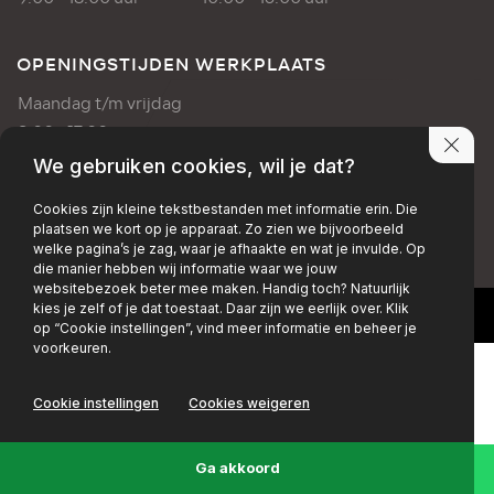
OPENINGSTIJDEN WERKPLAATS
Maandag t/m vrijdag
8:00 - 17:00 uur
We gebruiken cookies, wil je dat?
PRIVACY POLICY
DISCLAIMER
Cookies zijn kleine tekstbestanden met informatie erin. Die
plaatsen we kort op je apparaat. Zo zien we bijvoorbeeld
+EMAIL
+FACEBOOK
+INSTAGRAM
welke pagina’s je zag, waar je afhaakte en wat je invulde. Op
die manier hebben wij informatie waar we jouw
websitebezoek beter mee maken. Handig toch? Natuurlijk
kies je zelf of je dat toestaat. Daar zijn we eerlijk over. Klik
op “Cookie instellingen”, vind meer informatie en beheer je
voorkeuren.
Cookie instellingen
Cookies weigeren
Ga akkoord