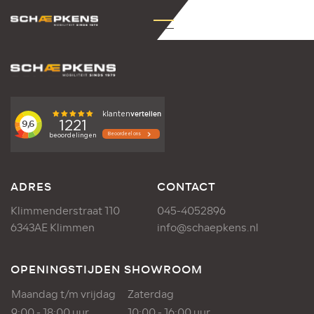
ADRES
CONTACT
Klimmenderstraat 110
045-4052896
6343AE Klimmen
info@schaepkens.nl
OPENINGSTIJDEN SHOWROOM
Maandag t/m vrijdag
Zaterdag
9:00 - 18:00 uur
10:00 - 16:00 uur