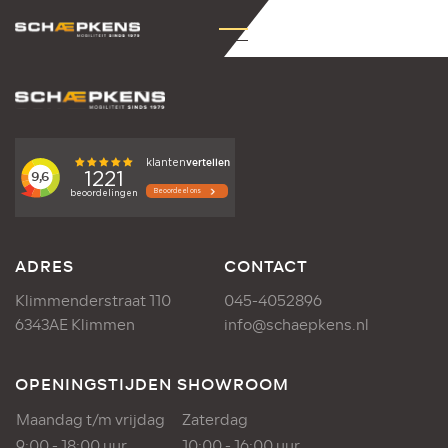
ADRES
CONTACT
Klimmenderstraat 110
045-4052896
6343AE Klimmen
info@schaepkens.nl
OPENINGSTIJDEN SHOWROOM
Maandag t/m vrijdag
Zaterdag
9:00 - 18:00 uur
10:00 - 16:00 uur