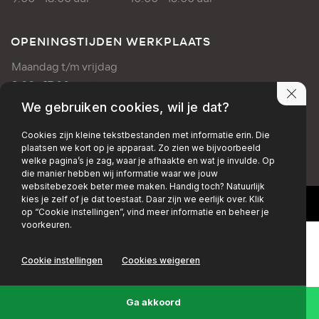
OPENINGSTIJDEN WERKPLAATS
Maandag t/m vrijdag
8:00 - 17:00 uur
We gebruiken cookies, wil je dat?
PRIVACY POLICY
DISCLAIMER
Cookies zijn kleine tekstbestanden met informatie erin. Die
plaatsen we kort op je apparaat. Zo zien we bijvoorbeeld
+EMAIL
+FACEBOOK
+INSTAGRAM
welke pagina’s je zag, waar je afhaakte en wat je invulde. Op
die manier hebben wij informatie waar we jouw
websitebezoek beter mee maken. Handig toch? Natuurlijk
kies je zelf of je dat toestaat. Daar zijn we eerlijk over. Klik
op “Cookie instellingen”, vind meer informatie en beheer je
voorkeuren.
Cookie instellingen
Cookies weigeren
Ga akkoord