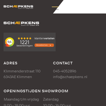
ADRES
CONTACT
Klimmenderstraat 110
045-4052896
6343AE Klimmen
info@schaepkens.nl
OPENINGSTIJDEN SHOWROOM
Maandag t/m vrijdag
Zaterdag
9:00 - 18:00 uur
10:00 - 16:00 uur