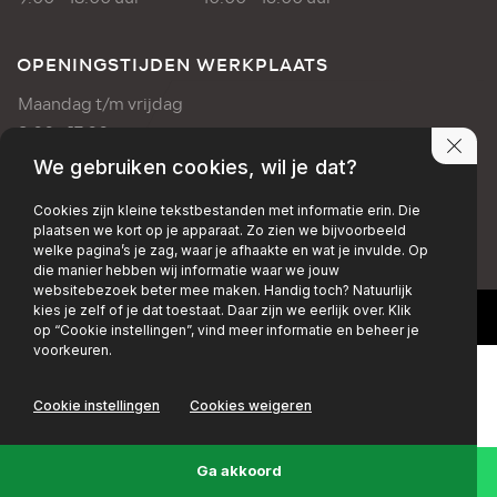
OPENINGSTIJDEN WERKPLAATS
Maandag t/m vrijdag
8:00 - 17:00 uur
We gebruiken cookies, wil je dat?
PRIVACY POLICY
DISCLAIMER
Cookies zijn kleine tekstbestanden met informatie erin. Die
plaatsen we kort op je apparaat. Zo zien we bijvoorbeeld
+EMAIL
+FACEBOOK
+INSTAGRAM
welke pagina’s je zag, waar je afhaakte en wat je invulde. Op
die manier hebben wij informatie waar we jouw
websitebezoek beter mee maken. Handig toch? Natuurlijk
kies je zelf of je dat toestaat. Daar zijn we eerlijk over. Klik
op “Cookie instellingen”, vind meer informatie en beheer je
voorkeuren.
Cookie instellingen
Cookies weigeren
Ga akkoord