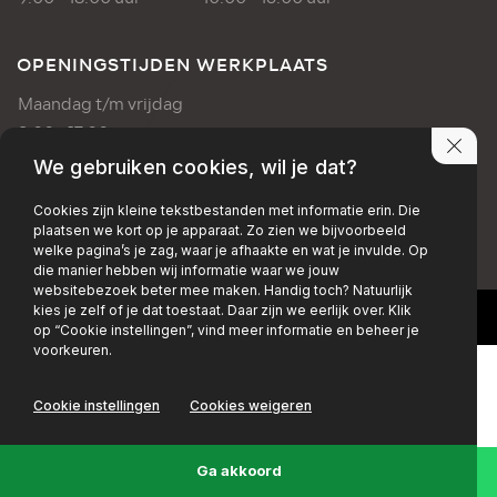
OPENINGSTIJDEN WERKPLAATS
Maandag t/m vrijdag
8:00 - 17:00 uur
We gebruiken cookies, wil je dat?
PRIVACY POLICY
DISCLAIMER
Cookies zijn kleine tekstbestanden met informatie erin. Die
plaatsen we kort op je apparaat. Zo zien we bijvoorbeeld
+EMAIL
+FACEBOOK
+INSTAGRAM
welke pagina’s je zag, waar je afhaakte en wat je invulde. Op
die manier hebben wij informatie waar we jouw
websitebezoek beter mee maken. Handig toch? Natuurlijk
kies je zelf of je dat toestaat. Daar zijn we eerlijk over. Klik
op “Cookie instellingen”, vind meer informatie en beheer je
voorkeuren.
Cookie instellingen
Cookies weigeren
Ga akkoord