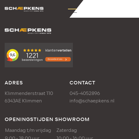
ADRES
CONTACT
Klimmenderstraat 110
045-4052896
6343AE Klimmen
info@schaepkens.nl
OPENINGSTIJDEN SHOWROOM
Maandag t/m vrijdag
Zaterdag
9:00 - 18:00 uur
10:00 - 16:00 uur