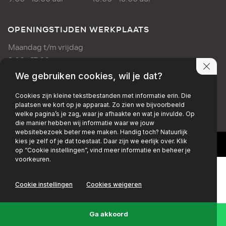
OPENINGSTIJDEN WERKPLAATS
Maandag t/m vrijdag
8:00 - 17:00 uur
We gebruiken cookies, wil je dat?
PRIVACY POLICY
DISCLAIMER
Cookies zijn kleine tekstbestanden met informatie erin. Die
plaatsen we kort op je apparaat. Zo zien we bijvoorbeeld
+EMAIL
+FACEBOOK
+INSTAGRAM
welke pagina’s je zag, waar je afhaakte en wat je invulde. Op
die manier hebben wij informatie waar we jouw
websitebezoek beter mee maken. Handig toch? Natuurlijk
kies je zelf of je dat toestaat. Daar zijn we eerlijk over. Klik
op “Cookie instellingen”, vind meer informatie en beheer je
voorkeuren.
Cookie instellingen
Cookies weigeren
Ga akkoord