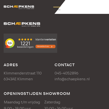
ADRES
CONTACT
Klimmenderstraat 110
045-4052896
6343AE Klimmen
info@schaepkens.nl
OPENINGSTIJDEN SHOWROOM
Maandag t/m vrijdag
Zaterdag
9:00 - 18:00 uur
10:00 - 16:00 uur