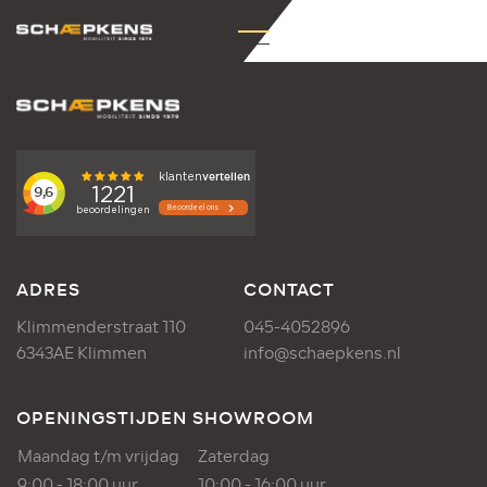
ADRES
CONTACT
Klimmenderstraat 110
045-4052896
6343AE Klimmen
info@schaepkens.nl
OPENINGSTIJDEN SHOWROOM
Maandag t/m vrijdag
Zaterdag
9:00 - 18:00 uur
10:00 - 16:00 uur