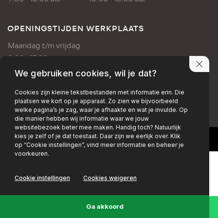
OPENINGSTIJDEN WERKPLAATS
Maandag t/m vrijdag
8:00 - 17:00 uur
We gebruiken cookies, wil je dat?
PRIVACY POLICY
DISCLAIMER
Cookies zijn kleine tekstbestanden met informatie erin. Die
plaatsen we kort op je apparaat. Zo zien we bijvoorbeeld
+EMAIL
+FACEBOOK
+INSTAGRAM
welke pagina’s je zag, waar je afhaakte en wat je invulde. Op
die manier hebben wij informatie waar we jouw
websitebezoek beter mee maken. Handig toch? Natuurlijk
kies je zelf of je dat toestaat. Daar zijn we eerlijk over. Klik
op “Cookie instellingen”, vind meer informatie en beheer je
voorkeuren.
Cookie instellingen
Cookies weigeren
Ga akkoord