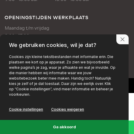
OPENINGSTIJDEN WERKPLAATS
Maandag t/m vrijdag
8:00 - 17:00 uur
We gebruiken cookies, wil je dat?
PRIVACY POLICY
DISCLAIMER
Cookies zijn kleine tekstbestanden met informatie erin. Die
plaatsen we kort op je apparaat. Zo zien we bijvoorbeeld
+EMAIL
+FACEBOOK
+INSTAGRAM
welke pagina’s je zag, waar je afhaakte en wat je invulde. Op
die manier hebben wij informatie waar we jouw
websitebezoek beter mee maken. Handig toch? Natuurlijk
kies je zelf of je dat toestaat. Daar zijn we eerlijk over. Klik
op “Cookie instellingen”, vind meer informatie en beheer je
voorkeuren.
Cookie instellingen
Cookies weigeren
Ga akkoord