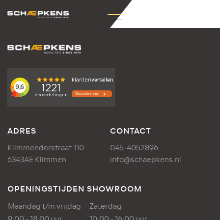
ADRES
CONTACT
Klimmenderstraat 110
045-4052896
6343AE Klimmen
info@schaepkens.nl
OPENINGSTIJDEN SHOWROOM
Maandag t/m vrijdag
Zaterdag
9:00 - 18:00 uur
10:00 - 16:00 uur