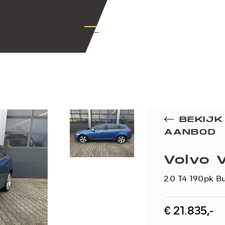
nbod
+Contact
BEKIJ
AANBOD
Volvo 
2.0 T4 190pk B
€ 21.835,-