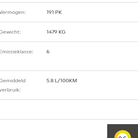
Vermogen:
191 PK
Gewicht:
1479 KG
Emissieklasse:
6
Gemiddeld
5.8 L/100KM
verbruik: