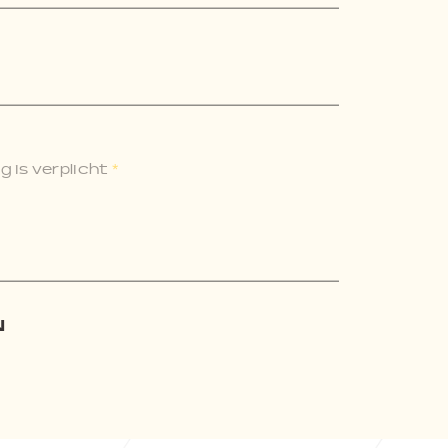
 is verplicht
*
N