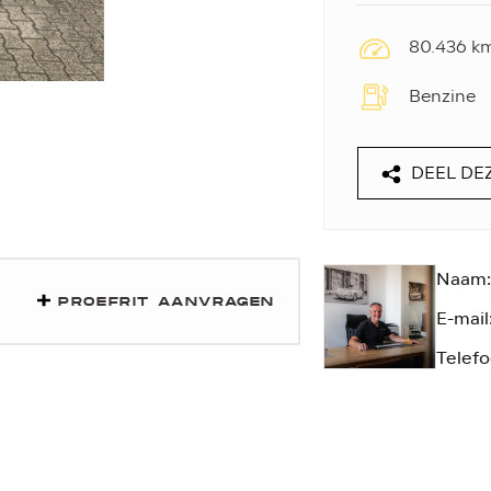
80.436 k
Benzine
DEEL DE
Naam:
PROEFRIT AANVRAGEN
E-mail
Telefo