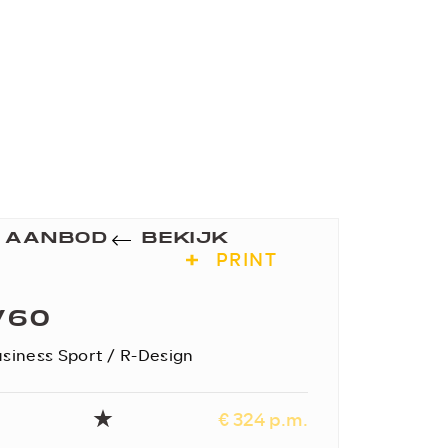
K AANBOD
BEKIJK
PRINT
V60
usiness Sport / R-Design
€ 324 p.m.