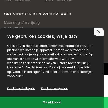
OPENINGSTIJDEN WERKPLAATS
Maandag t/m vrijdag
8:00 - 17:00 uur
We gebruiken cookies, wil je dat?
PRIVACY POLICY
DISCLAIMER
Cookies zijn kleine tekstbestanden met informatie erin. Die
plaatsen we kort op je apparaat. Zo zien we bijvoorbeeld
+EMAIL
+FACEBOOK
+INSTAGRAM
welke pagina’s je zag, waar je afhaakte en wat je invulde. Op
die manier hebben wij informatie waar we jouw
websitebezoek beter mee maken. Handig toch? Natuurlijk
kies je zelf of je dat toestaat. Daar zijn we eerlijk over. Klik
op “Cookie instellingen”, vind meer informatie en beheer je
voorkeuren.
Cookie instellingen
Cookies weigeren
Ga akkoord