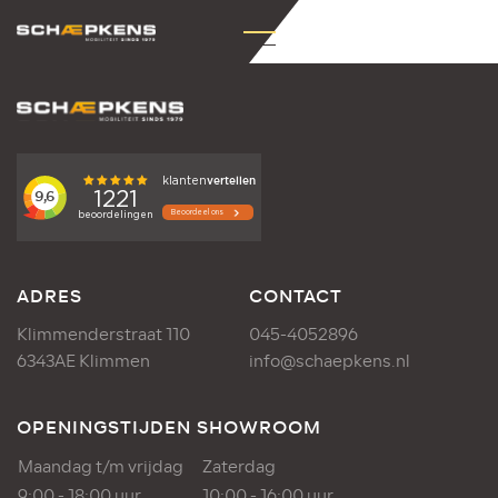
ADRES
CONTACT
Klimmenderstraat 110
045-4052896
6343AE Klimmen
info@schaepkens.nl
OPENINGSTIJDEN SHOWROOM
Maandag t/m vrijdag
Zaterdag
9:00 - 18:00 uur
10:00 - 16:00 uur