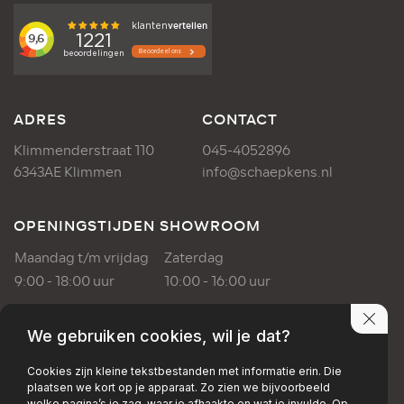
ADRES
CONTACT
Klimmenderstraat 110
045-4052896
6343AE Klimmen
info@schaepkens.nl
OPENINGSTIJDEN SHOWROOM
Maandag t/m vrijdag
Zaterdag
9:00 - 18:00 uur
10:00 - 16:00 uur
OPENINGSTIJDEN WERKPLAATS
We gebruiken cookies, wil je dat?
Maandag t/m vrijdag
Cookies zijn kleine tekstbestanden met informatie erin. Die
plaatsen we kort op je apparaat. Zo zien we bijvoorbeeld
8:00 - 17:00 uur
welke pagina’s je zag, waar je afhaakte en wat je invulde. Op