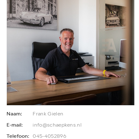
Naam:
Frank Gielen
E-mail:
E
info@schaepkens.nl
Telefoon:
T
045-4052896