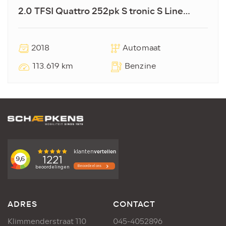
2.0 TFSI Quattro 252pk S tronic S Line
Edition
2018
Automaat
113.619 km
Benzine
ADRES
CONTACT
Klimmenderstraat 110
045-4052896