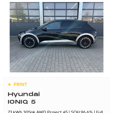
PRINT
Hyundai
IONIQ 5
73 kWh 305pk AWD Project 45 | SOH 96,6% | Full