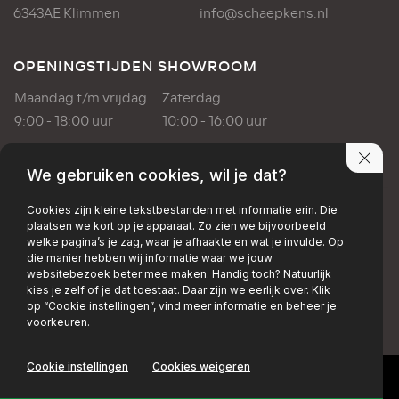
6343AE Klimmen
info@schaepkens.nl
OPENINGSTIJDEN SHOWROOM
Maandag t/m vrijdag
Zaterdag
9:00 - 18:00 uur
10:00 - 16:00 uur
OPENINGSTIJDEN WERKPLAATS
We gebruiken cookies, wil je dat?
Maandag t/m vrijdag
Cookies zijn kleine tekstbestanden met informatie erin. Die
plaatsen we kort op je apparaat. Zo zien we bijvoorbeeld
8:00 - 17:00 uur
welke pagina’s je zag, waar je afhaakte en wat je invulde. Op
die manier hebben wij informatie waar we jouw
websitebezoek beter mee maken. Handig toch? Natuurlijk
PRIVACY POLICY
DISCLAIMER
kies je zelf of je dat toestaat. Daar zijn we eerlijk over. Klik
op “Cookie instellingen”, vind meer informatie en beheer je
+EMAIL
+FACEBOOK
+INSTAGRAM
voorkeuren.
Cookie instellingen
Cookies weigeren