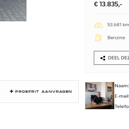
€ 13.835,-
53.681 k
Benzine
DEEL DE
Naam:
PROEFRIT AANVRAGEN
E-mail
Telefo