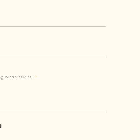
 is verplicht
*
N