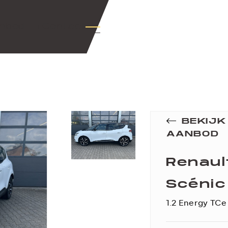
nbod
+Contact
BEKIJ
AANBOD
Renaul
Scénic
1.2 Energy TCe