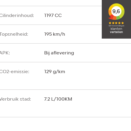
Cilinderinhoud:
1197 CC
Topsnelheid:
195 km/h
APK:
Bij aflevering
CO2-emissie:
129 g/km
Verbruik stad:
7.2 L/100KM