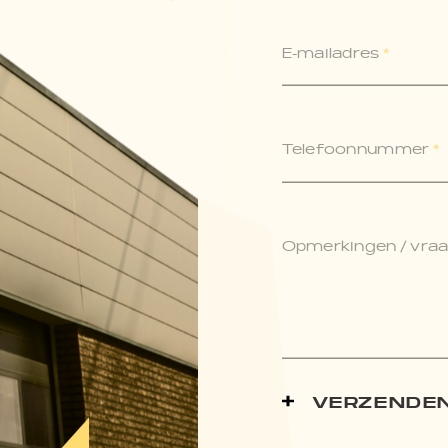
E-mailadres
*
Telefoonnummer
*
Opmerkingen / vraag
VERZENDE