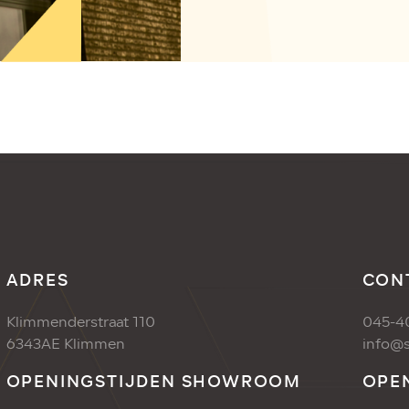
ADRES
CON
Klimmenderstraat 110
045-4
6343AE Klimmen
info@s
OPENINGSTIJDEN SHOWROOM
OPE