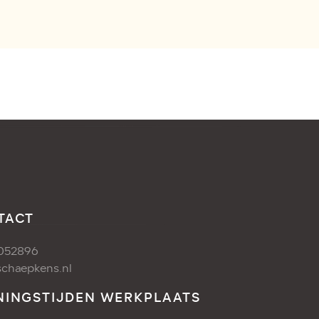
TACT
052896
chaepkens.nl
NINGSTIJDEN WERKPLAATS