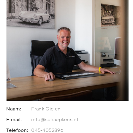
Naam:
Frank Gielen
E-mail:
E
info@schaepkens.nl
Telefoon:
T
045-4052896