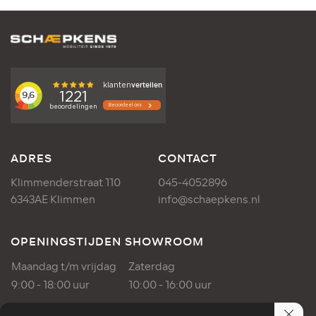
ADRES
CONTACT
Klimmenderstraat 110
045-4052896
6343AE Klimmen
info@schaepkens.nl
OPENINGSTIJDEN SHOWROOM
Maandag t/m vrijdag
Zaterdag
9:00 - 18:00 uur
10:00 - 16:00 uur