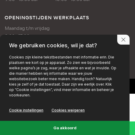
OPENINGSTIJDEN WERKPLAATS
Maandag t/m vrijdag
8:00 - 17:00 uur
We gebruiken cookies, wil je dat?
PRIVACY POLICY
DISCLAIMER
Cookies zijn kleine tekstbestanden met informatie erin. Die
plaatsen we kort op je apparaat. Zo zien we bijvoorbeeld
+EMAIL
+FACEBOOK
+INSTAGRAM
welke pagina’s je zag, waar je afhaakte en wat je invulde. Op
die manier hebben wij informatie waar we jouw
websitebezoek beter mee maken. Handig toch? Natuurlijk
kies je zelf of je dat toestaat. Daar zijn we eerlijk over. Klik
op “Cookie instellingen”, vind meer informatie en beheer je
voorkeuren.
Cookie instellingen
Cookies weigeren
Ga akkoord