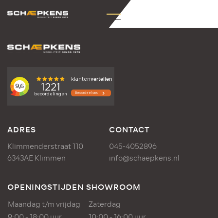
ADRES
CONTACT
Klimmenderstraat 110
045-4052896
6343AE Klimmen
info@schaepkens.nl
OPENINGSTIJDEN SHOWROOM
Maandag t/m vrijdag
Zaterdag
9:00 - 18:00 uur
10:00 - 16:00 uur