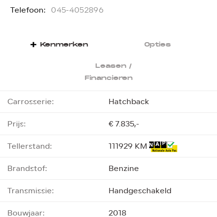
Telefoon:
T
045-4052896
Kenmerken
Opties
Leasen /
Financieren
Carrosserie:
Hatchback
Prijs:
€ 7.835,-
Tellerstand:
111929 KM
Brandstof:
Benzine
Transmissie:
Handgeschakeld
Bouwjaar:
2018