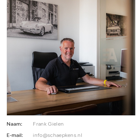
Naam:
Frank Gielen
E-mail:
E
info@schaepkens.nl