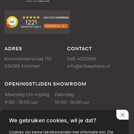
ADRES
CONTACT
Klimmenderstraat 110
045-4052896
6343AE Klimmen
info@schaepkens.nl
OPENINGSTIJDEN SHOWROOM
Maandag t/m vrijdag
Zaterdag
9:00 - 18:00 uur
10:00 - 16:00 uur
OPENINGSTIJDEN WERKPLAATS
We gebruiken cookies, wil je dat?
Maandag t/m vrijdag
Cookies zijn kleine tekstbestanden met informatie erin. Die