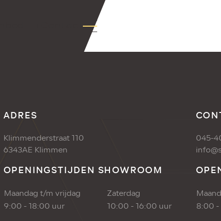
nbod
+Contact
ADRES
CON
Klimmenderstraat 110
045-4
6343AE Klimmen
info@s
OPENINGSTIJDEN SHOWROOM
OPE
Maandag t/m vrijdag
Zaterdag
Maanda
9:00 - 18:00 uur
10:00 - 16:00 uur
8:00 -