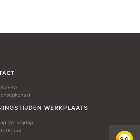
TACT
052896
chaepkens.nl
NINGSTIJDEN WERKPLAATS
g t/m vrijdag
 17:00 uur